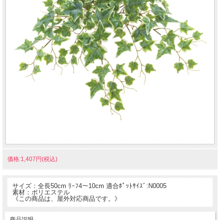
価格:1,407円(税込)
サイズ：全長50cm ﾘｰﾌ4～10cm 適合ﾎﾟｯﾄｻｲｽﾞ:N0005
素材：ポリエステル
《この商品は、屋外対応商品です。》
商品説明