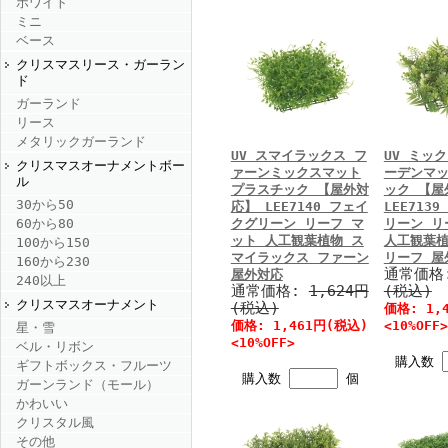
ホワイト
ミニ
ベース
クリスマスリース・ガーラン
ド
ガーランド
リース
メタリックガーランド
UV スマイラックス フ
UV ミッ
クリスマスオーナメントボー
ァーンミックスマット
ーデンマッ
ル
プラスチック 【屋外対
ック 【屋
30から50
応】 LEE7140 フェイ
LEE713
クグリーン リーフ マ
リーン リ
60から80
ット 人工観葉植物 ス
人工観葉植
100から150
マイラックス ファーン
リーフ 屋
160から230
通常価格
屋外対応
240以上
通常価格:
1,624円
(税込)
クリスマスオーナメント
(税込)
価格: 1,
価格: 1,461円(税込)
<10%OFF>
星・雪
<10%OFF>
ベル・リボン
購入数
ギフトボックス・フルーツ
購入数
個
ガーンランド（モール）
かわいい
クリスタル風
その他