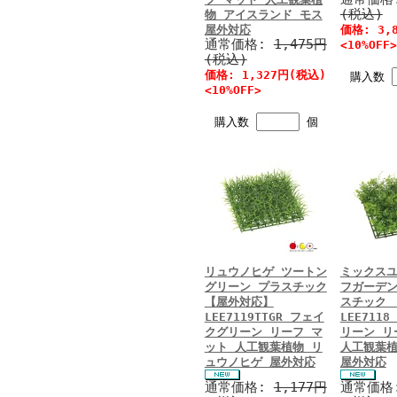
(税込)
物 アイスランド モス
屋外対応
価格: 3,
通常価格:
1,475円
<10%OFF>
(税込)
価格: 1,327円(税込)
購入数
<10%OFF>
購入数
個
リュウノヒゲ ツートン
ミックス
グリーン プラスチック
フガーデン
【屋外対応】
スチック 
LEE7119TTGR フェイ
LEE711
クグリーン リーフ マ
リーン リ
ット 人工観葉植物 リ
人工観葉植
ュウノヒゲ 屋外対応
屋外対応
通常価格:
1,177円
通常価格