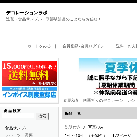
デコレーションラボ
造花・食品サンプル・季節装飾品のことならお任せ！
カートをみる
｜
会員登録/会員ログイン
｜
送料・お支
春夏秋冬、四季折々のデコレーションシ
商品検索
商品一覧
説明付き
/ 写真のみ
食品サンプル
フルーツ・野菜
1件～40件 （全68件） 1/2ページ