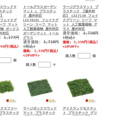
クスウッドマ
トールグラスガーデン
ラージグラスマット プ
スチック
マット L プラスチッ
ラスチック 【屋外対
応】
ク 屋外対応
応】 LEE7130 フェイ
1 フェイクグ
LEE7028L フェイクグ
クグリーン リーフ マ
ーフ マット
リーン リーフ マット
ット 人工観葉植物 グ
物 ボックス
人工観葉植物 屋外対応
ラス 屋外対応
通常価格:
3,710円
外対応
ガーデンマット トール
:
1,177円
(税込)
グラス
通常価格:
3,710円
価格: 3,339円(税込)
(税込)
059円(税込)
<10%OFF>
価格: 3,339円(税込)
<10%OFF>
購入数
個
個
購入数
ケ
ックスファー
ラージボックスウッド
アイスランドモスマッ
プラスチック
マット プラスチック
ト プラスチック グリ