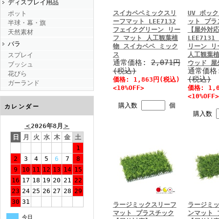
ディスプレイ用品
スイカペペミックスリ
UV ボッ
ポット
ーフマット LEE7132
ット プラ
半球・幕・旗
フェイクグリーン リー
【屋外対
天然素材
フ マット 人工観葉植
LEE713
バラ
物 スイカペペ ミック
リーン リ
ス
人工観葉植
スプレイ
通常価格:
2,071円
ウッド 屋
ブッシュ
(税込)
通常価格
花びら
(税込)
価格: 1,863円(税込)
ガーランド
<10%OFF>
価格: 1,
<10%OFF>
購入数
個
カレンダー
購入数
＜
2026年8月
＞
日
月
火
水
木
金
土
1
2
3
4
5
6
7
8
9
10
11
12
13
14
15
16
17
18
19
20
21
22
23
24
25
26
27
28
29
30
31
ラージミックスリーフ
ラージミ
マット プラスチック
ンマット 
今日