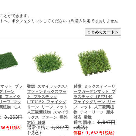
ことができます。
トへ」ボタンをクリックしてください（※購入決定ではありません
マット プラ
難燃 スマイラックス/
難燃 ミックスティーリ
グリーン
ファ－ンミックスマッ
ーフガーデンマット プ
4GR フェイク
ト プラスチック
ラスチック LEE7149
リーフ マッ
LEE7152 フェイクグ
フェイクグリーン リー
葉植物 モス
リーン リーフ マット
フ マット 人工観葉植
人工観葉植物 スマイラ
物 ティーリーフ 屋外
:
3,263円
ックス ファーン 屋外
対応 難燃
通常価格:
1,847円
対応 難燃
通常価格:
1,847円
(税込)
936円(税込)
(税込)
価格: 1,662円(税込)