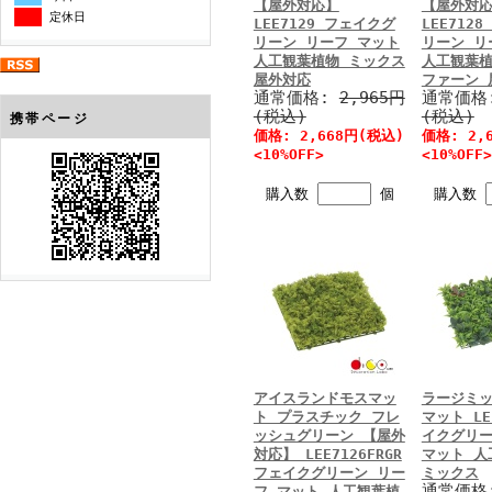
【屋外対応】
【屋外対
定休日
LEE7129 フェイクグ
LEE712
リーン リーフ マット
リーン リ
人工観葉植物 ミックス
人工観葉植
屋外対応
ファーン 
通常価格:
2,965円
通常価格
(税込)
(税込)
携帯ページ
価格: 2,668円(税込)
価格: 2,
<10%OFF>
<10%OFF>
購入数
個
購入数
アイスランドモスマッ
ラージミ
ト プラスチック フレ
マット LE
ッシュグリーン 【屋外
イクグリー
対応】 LEE7126FRGR
マット 人
フェイクグリーン リー
ミックス
通常価格
フ マット 人工観葉植