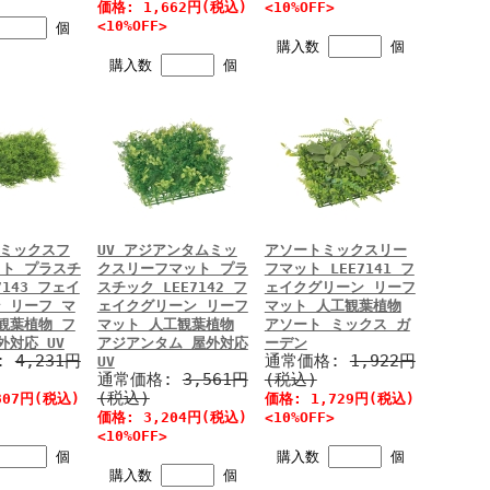
価格: 1,662円(税込)
<10%OFF>
<10%OFF>
個
購入数
個
購入数
個
ジミックスフ
UV アジアンタムミッ
アソートミックスリー
ト プラスチ
クスリーフマット プラ
フマット LEE7141 フ
7143 フェイ
スチック LEE7142 フ
ェイクグリーン リーフ
 リーフ マ
ェイクグリーン リーフ
マット 人工観葉植物
観葉植物 フ
マット 人工観葉植物
アソート ミックス ガ
外対応 UV
アジアンタム 屋外対応
ーデン
:
4,231円
通常価格:
1,922円
UV
通常価格:
3,561円
(税込)
(税込)
807円(税込)
価格: 1,729円(税込)
価格: 3,204円(税込)
<10%OFF>
<10%OFF>
個
購入数
個
購入数
個