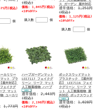
(税込)
ス ガーデン 屋外対応
価格: 1,045円(税込)
通常価格:
1,251円
875円(税込)
<10%OFF>
(税込)
価格: 1,125円(税込)
購入数
個
<10%OFF>
個
購入数
個
ユーカリリー
ハーブガーデンマット
ボックスウッドマット
マット プラ
LEE7117 フェイクグ
プラスチック 【屋外対
【屋外対応】
リーン リーフ マット
応】 LEE7116 フェイ
8 フェイクグ
人工観葉植物 ハーブ
クグリーン リーフ マ
ーフ マット
ット 人工観葉植物 屋
通常価格:
2,443円
物 ユーカリ
外対応 ボックスウッド
(税込)
通常価格:
1,028円
価格: 2,198円(税込)
:
1,773円
(税込)
<10%OFF>