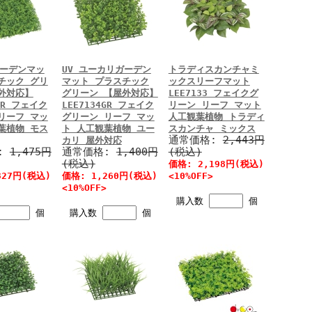
ガーデンマッ
UV ユーカリガーデン
トラディスカンチャミ
チック グリ
マット プラスチック
ックスリーフマット
外対応】
グリーン 【屋外対応】
LEE7133 フェイクグ
5GR フェイク
LEE7134GR フェイク
リーン リーフ マット
リーフ マッ
グリーン リーフ マッ
人工観葉植物 トラディ
葉植物 モス
ト 人工観葉植物 ユー
スカンチャ ミックス
通常価格:
2,443円
カリ 屋外対応
:
1,475円
通常価格:
1,400円
(税込)
(税込)
価格: 2,198円(税込)
327円(税込)
価格: 1,260円(税込)
<10%OFF>
<10%OFF>
購入数
個
個
購入数
個