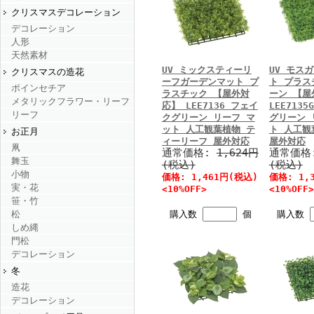
クリスマスデコレーション
デコレーション
人形
天然素材
UV ミックスティーリ
UV モス
クリスマスの造花
ーフガーデンマット プ
ト プラス
ポインセチア
ラスチック 【屋外対
ーン 【屋
メタリックフラワー・リーフ
応】 LEE7136 フェイ
LEE713
リーフ
クグリーン リーフ マ
グリーン 
ット 人工観葉植物 テ
ト 人工観
お正月
ィーリーフ 屋外対応
屋外対応
凧
通常価格:
1,624円
通常価格
舞玉
(税込)
(税込)
小物
価格: 1,461円(税込)
価格: 1,
実・花
<10%OFF>
<10%OFF>
笹・竹
購入数
個
購入数
松
しめ縄
門松
デコレーション
冬
造花
デコレーション