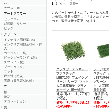
パン
1
2
次へ
最後へ
チーズ・肉
このページからまとめてカートに入れる
アートフラワー
ご希望の個数を指定して「まとめてカー
ゼラニウム
ので、数量は後で変更できます）。
胡蝶蘭・リリー
ピック
グリーン
インテリア用観葉植物
インテリア用観葉植物（特
大）
ガーランド（蔦）
ビックガーランド（蔦）
スプレイ（枝）
ブッシュ（束）
グラスガーデンマット
ラージモス
マット
プラスチック
スチック 
屋外対応造花
LEE7155 フェイクグ
LEE715
高級（天然素材の幹）
リーン リーフ マット
グリーン 
人工観葉植物 グラス
ト 人工観
春
ガーデン 屋外対応
屋外対応
桜
通常価格:
1,773円
通常価格
造花
(税込)
(税込)
デコレーション
価格: 1,595円(税込)
価格: 2,
<10%OFF>
<10%OFF>
夏