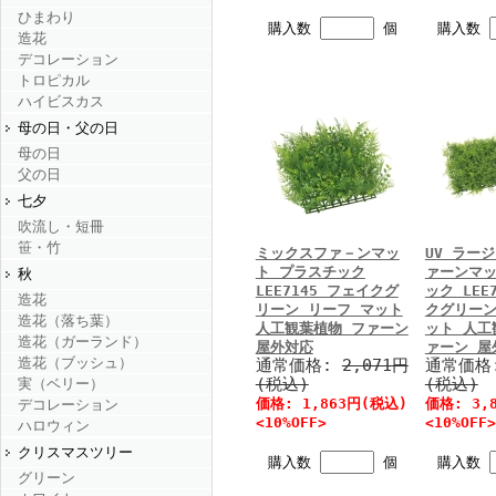
ひまわり
購入数
個
購入数
造花
デコレーション
トロピカル
ハイビスカス
母の日・父の日
母の日
父の日
七夕
吹流し・短冊
笹・竹
ミックスファ－ンマッ
UV ラー
ト プラスチック
ァーンマッ
秋
LEE7145 フェイクグ
ック LEE
造花
リーン リーフ マット
クグリーン
造花（落ち葉）
人工観葉植物 ファーン
ット 人工
造花（ガーランド）
屋外対応
ァーン 屋
造花（ブッシュ）
通常価格:
2,071円
通常価格
(税込)
(税込)
実（ベリー）
価格: 1,863円(税込)
価格: 3,
デコレーション
<10%OFF>
<10%OFF>
ハロウィン
クリスマスツリー
購入数
個
購入数
グリーン