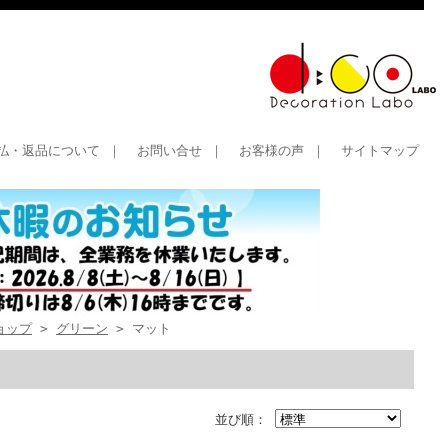
払・返品について
｜
お問い合せ
｜
お客様の声
｜
サイトマップ
ョップ
>
グリーン
> マット
並び順：