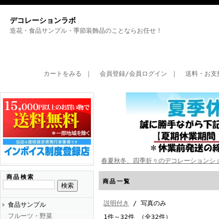
デコレーションラボ
造花・食品サンプル・季節装飾品のことならお任せ！
カートをみる
｜
会員登録/会員ログイン
｜
送料・お支
春夏秋冬、四季折々のデコレーションシ
商品検索
商品一覧
説明付き
/ 写真のみ
食品サンプル
フルーツ・野菜
1件～32件 （全32件）