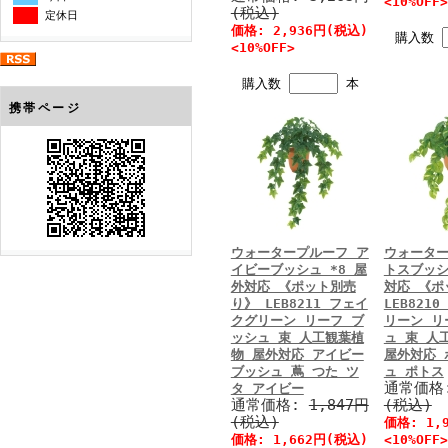
<10%OFF>
(税込)
定休日
価格: 2,936円(税込)
購入数
<10%OFF>
購入数
本
携帯ページ
ウォータープルーフ ア
ウォーター
イビーブッシュ *8 屋
トスブッシ
外対応 《ポット別売
対応 《ポ
り》 LEB8211 フェイ
LEB821
クグリーン リーフ ブ
リーン リ
ッシュ 束 人工観葉植
ュ 束 人
物 屋外対応 アイビー
屋外対応 
ブッシュ 蔦 つた ツ
ュ ポトス
通常価格
タ アイビー
通常価格:
1,847円
(税込)
(税込)
価格: 1,
価格: 1,662円(税込)
<10%OFF>