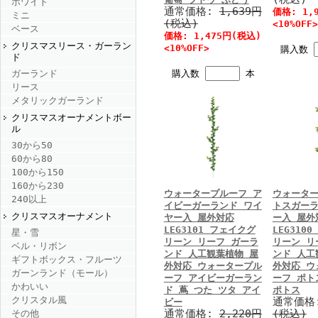
ホワイト
通常価格:
1,639円
価格: 1,
ミニ
(税込)
<10%OFF>
ベース
価格: 1,475円(税込)
クリスマスリース・ガーラン
<10%OFF>
購入数
ド
購入数
本
ガーランド
リース
メタリックガーランド
クリスマスオーナメントボー
ル
30から50
60から80
100から150
160から230
ウォータープルーフ ア
ウォーター
240以上
イビーガーランド ワイ
トスガーラ
クリスマスオーナメント
ヤー入 屋外対応
ー入 屋外
LEG3101 フェイクグ
LEG310
星・雪
リーン リーフ ガーラ
リーン リ
ベル・リボン
ンド 人工観葉植物 屋
ンド 人工
ギフトボックス・フルーツ
外対応 ウォータープル
外対応 ウ
ガーンランド（モール）
ーフ アイビーガーラン
ーフ ポト
かわいい
ド 蔦 つた ツタ アイ
ポトス
クリスタル風
通常価格
ビー
通常価格:
2,220円
(税込)
その他