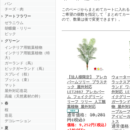
パン
チーズ・肉
このページからまとめてカートに入れる
ご希望の個数を指定して「まとめてカー
アートフラワー
ので、数量は後で変更できます）。
ゼラニウム
胡蝶蘭・リリー
ピック
グリーン
インテリア用観葉植物
インテリア用観葉植物（特
大）
ガーランド（蔦）
ビックガーランド（蔦）
スプレイ（枝）
【法人様限定】 アレカ
ウォーター
ブッシュ（束）
パームツリー プラスチ
ラックス
マット
ック 屋外対応
ランド ワ
屋外対応造花
LET2087 アレカパー
外対応 LE
高級（天然素材の幹）
ム フェイクグリーン
イクグリー
リーフ ツリー 人工観
ガーランド
春
葉植物 屋外対応
物 屋外対
桜
ープルーフ
通常価格:
10,281
造花
アイビーガ
円(税込)
デコレーション
トス
価格: 9,252円(税込)
通常価格
夏
<10%OFF>