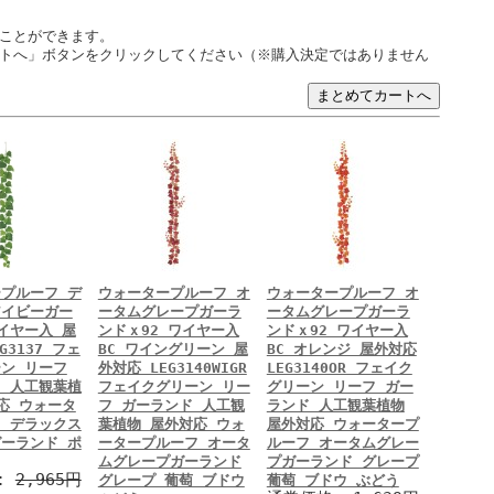
ことができます。
トへ」ボタンをクリックしてください（※購入決定ではありません
プルーフ デ
ウォータープルーフ オ
ウォータープルーフ オ
アイビーガー
ータムグレープガーラ
ータムグレープガーラ
イヤー入 屋
ンドｘ92 ワイヤー入
ンドｘ92 ワイヤー入
G3137 フェ
BC ワイングリーン 屋
BC オレンジ 屋外対応
ン リーフ
外対応 LEG3140WIGR
LEG3140OR フェイク
 人工観葉植
フェイクグリーン リー
グリーン リーフ ガー
応 ウォータ
フ ガーランド 人工観
ランド 人工観葉植物
 デラックス
葉植物 屋外対応 ウォ
屋外対応 ウォータープ
ーランド ポ
ータープルーフ オータ
ルーフ オータムグレー
ムグレープガーランド
プガーランド グレープ
:
2,965円
グレープ 葡萄 ブドウ
葡萄 ブドウ ぶどう