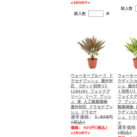
<10%OFF>
購入数
購入数
本
ウォータープルーフ ド
ウォーター
ラセナブッシュ 屋外対
ラディス
応 《ポット別売り》
シュ 屋外
LEB8203 フェイクグ
ト別売り》 
リーン リーフ ブッシ
フェイクグ
ュ 束 人工観葉植物
フ ブッシ
屋外対応 ドラセナブッ
観葉植物 
シュ ドラセナ
ラディス
通常価格:
1,028円
シュ トラ
(税込)
ャ
通常価格
価格: 925円(税込)
(税込)
<10%OFF>