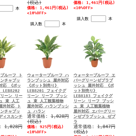
(税込)
価格: 1,461円(税込)
価格: 1,461円(税込)
<10%OFF>
本
<10%OFF>
購入数
本
購入数
本
プルーフ ト
ウォータープルーフ ハ
ウォータープルーフ エ
カンチャブッ
ランブッシュ 屋外対応
バーグリーンゼブラブ
対応 《ポッ
《ポット別売り》
ッシュ 屋外対応 《ポ
LEB8202
LEB8201 フェイクグ
ット別売り》
リーン リー
リーン リーフ ブッシ
LEB8183 フェイクグ
ュ 束 人工
ュ 束 人工観葉植物
リーン リーフ ブッシ
屋外対応 ト
屋外対応 ハランブッシ
ュ 束 人工観葉植物
カンチャブッ
ュ ハラン
屋外対応 エバーグリー
通常価格:
1,028円
ディスカンチ
ンゼブラブッシュ ゼブ
(税込)
ラ
:
1,028円
通常価格:
1,847円
価格: 925円(税込)
(税込)
<10%OFF>