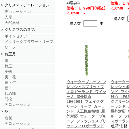
(税込)
価格: 1,
クリスマスデコレーション
価格: 1,998円(税込)
<10%OFF>
デコレーション
<10%OFF>
人形
購入数
天然素材
購入数
本
クリスマスの造花
ポインセチア
メタリックフラワー・リーフ
リーフ
お正月
凧
舞玉
小物
実・花
ウォータープルーフ フ
ウォーター
笹・竹
レッシュスプリットフ
レッシュ
松
ィロガーランド ワイヤ
ンド ワイ
しめ縄
ー入 屋外対応
対応 LEG
門松
LEG3081 フェイクグ
クグリーン
デコレーション
リーン リーフ ガーラ
ーランド 
ンド 人工観葉植物 屋
屋外対応 
冬
外対応 ウォータープル
ルーフ フ
造花
ーフ フレッシュスプリ
スガーラン
デコレーション
通常価格
ットフィロガーランド