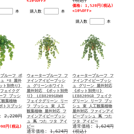
(税込)
<10%OFF>
価格: 1,528円(税込)
<10%OFF>
本
購入数
本
購入数
本
プルーフ ポ
ウォータープルーフ フ
ウォータープルーフ フ
ュ *8 屋外
ァインアイビーブッシ
ァインアイビーブッシ
ット別売り》
ュ グリーンホワイト
ュ グリーン 屋外対応
0 フェイクグ
屋外対応 《ポット別売
《ポット別売り》
ーフ ブッシ
り》 LEB8209GRWH
LEB8209GR フェイク
工観葉植物
フェイクグリーン リー
グリーン リーフ ブッ
ポトスブッシ
フ ブッシュ 束 人工
シュ 束 人工観葉植物
観葉植物 屋外対応 フ
屋外対応 ファインアイ
:
2,220円
ァインアイビーブッシ
ビーブッシュ 蔦 つた
ュ 蔦 つた ツタ アイ
ツタ アイビー
通常価格:
1,624円
998円(税込)
ビー
通常価格:
1,624円
(税込)