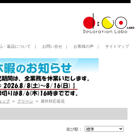
払・返品について
｜
お問い合せ
｜
お客様の声
｜
サイトマップ
ョップ
>
グリーン
> 屋外対応造花
並び順：