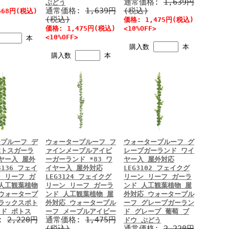
通常価格:
1,639円
ぶどう
通常価格:
1,639円
(税込)
668円(税込)
(税込)
価格: 1,475円(税込)
価格: 1,475円(税込)
<10%OFF>
<10%OFF>
本
購入数
本
購入数
本
プルーフ デ
ウォータープルーフ フ
ウォータープルーフ グ
ポトスガーラ
ァインメープルアイビ
レープガーランド ワイ
ヤー入 屋外
ーガーランド *83 ワ
ヤー入 屋外対応
3136 フェイ
イヤー入 屋外対応
LEG3102 フェイクグ
 リーフ ガ
LEG3124 フェイクグ
リーン リーフ ガーラ
人工観葉植物
リーン リーフ ガーラ
ンド 人工観葉植物 屋
ウォータープ
ンド 人工観葉植物 屋
外対応 ウォータープル
ラックスポト
外対応 ウォータープル
ーフ グレープガーラン
ド ポトス
ーフ メープルアイビー
ド グレープ 葡萄 ブ
:
2,220円
通常価格:
1,475円
ドウ ぶどう
(税込)
通常価格:
2,220円