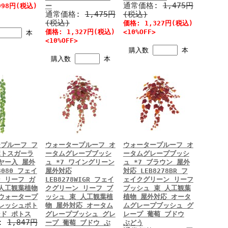
通常価格:
1,475円
998円(税込)
ー
通常価格:
1,475円
(税込)
(税込)
価格: 1,327円(税込)
価格: 1,327円(税込)
<10%OFF>
本
<10%OFF>
購入数
本
購入数
本
プルーフ フ
ウォータープルーフ オ
ウォータープルーフ オ
ポトスガーラ
ータムグレープブッシ
ータムグレープブッシ
ヤー入 屋外
ュ *7 ワイングリーン
ュ *7 ブラウン 屋外
3080 フェイ
屋外対応
対応 LEB8278BR フ
 リーフ ガ
LEB8278WIGR フェイ
ェイクグリーン リーフ
人工観葉植物
クグリーン リーフ ブ
ブッシュ 束 人工観葉
ウォータープ
ッシュ 束 人工観葉植
植物 屋外対応 オータ
レッシュポト
物 屋外対応 オータム
ムグレープブッシュ グ
ド ポトス
グレープブッシュ グレ
レープ 葡萄 ブドウ
:
1,847円
ープ 葡萄 ブドウ ぶ
ぶどう