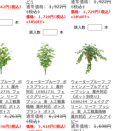
通常価格:
1,922円
どう
通常価格:
1,922円
(税込)
662円(税込)
(税込)
価格: 1,729円(税込)
価格: 1,729円(税込)
<10%OFF>
<10%OFF>
本
購入数
本
購入数
本
プルーフ ポ
ウォータープルーフ ポ
ウォータープルーフ フ
ト S 屋外
トスプラント L 屋外
ァインメープルアイビ
8273S フェ
対応 LEB8273L フェ
ーブッシュ 屋外対応
ン リーフ
イクグリーン リーフ
《ポット別売り》
束 人工観葉
ブッシュ 束 人工観葉
LEB8244 フェイクグ
対応 ポトス
植物 屋外対応 ポトス
リーン リーフ ブッシ
ポトス
プラント ポトス
ュ 束 人工観葉植物
:
3,263円
通常価格:
6,243円
屋外対応 メープルアイ
(税込)
ビー
通常価格:
1,698円
936円(税込)
価格: 5,618円(税込)