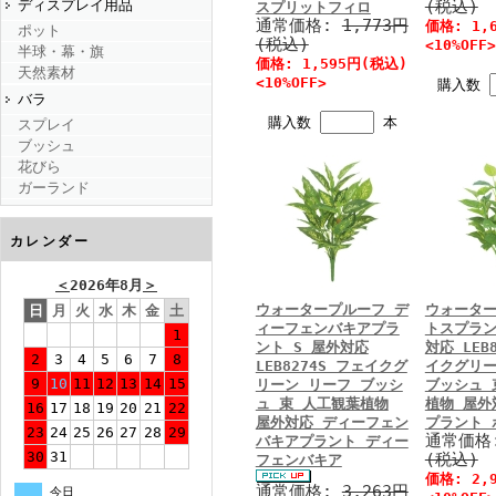
(税込)
ディスプレイ用品
スプリットフィロ
通常価格:
1,773円
価格: 1,
ポット
(税込)
<10%OFF>
半球・幕・旗
価格: 1,595円(税込)
天然素材
<10%OFF>
購入数
バラ
購入数
本
スプレイ
ブッシュ
花びら
ガーランド
カレンダー
＜
2026年8月
＞
ウォータープルーフ デ
ウォーター
日
月
火
水
木
金
土
ィーフェンバキアプラ
トスプラン
1
ント S 屋外対応
対応 LEB
2
3
4
5
6
7
8
LEB8274S フェイクグ
イクグリー
9
10
11
12
13
14
15
リーン リーフ ブッシ
ブッシュ 
ュ 束 人工観葉植物
植物 屋外
16
17
18
19
20
21
22
屋外対応 ディーフェン
プラント 
23
24
25
26
27
28
29
通常価格
バキアプラント ディー
30
31
(税込)
フェンバキア
価格: 2,
通常価格:
3,263円
今日