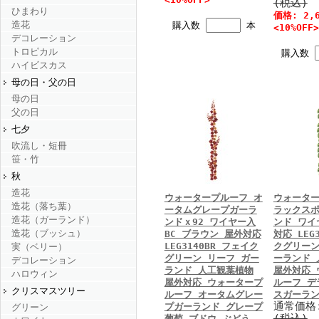
(税込)
ひまわり
価格: 2,
造花
購入数
本
<10%OFF>
デコレーション
トロピカル
購入数
ハイビスカス
母の日・父の日
母の日
父の日
七夕
吹流し・短冊
笹・竹
秋
造花
ウォータープルーフ オ
ウォーター
造花（落ち葉）
ータムグレープガーラ
ラックス
造花（ガーランド）
ンドｘ92 ワイヤー入
ンド ワイ
造花（ブッシュ）
BC ブラウン 屋外対応
対応 LEG
LEG3140BR フェイク
クグリーン
実（ベリー）
グリーン リーフ ガー
ーランド 
デコレーション
ランド 人工観葉植物
屋外対応 
ハロウィン
屋外対応 ウォータープ
ルーフ デ
クリスマスツリー
ルーフ オータムグレー
スガーラン
通常価格
プガーランド グレープ
グリーン
(税込)
葡萄 ブドウ ぶどう