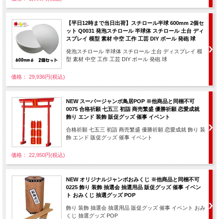
【平日12時まで当日出荷】スチロール半球 600mm 2個セ
ット Q0031 発泡スチロール 半球体 スチロール 土台 ディ
スプレイ 模型 素材 中空 工作 工芸 DIY ボール 発砲 球
発泡スチロール 半球体 スチロール 土台 ディスプレイ 模
型 素材 中空 工作 工芸 DIY ボール 発砲 球
価格： 29,936円(税込)
NEW スーパージャンボ鳥居POP ※他商品と同梱不可
0075 合格祈願 七五三 初詣 商売繁盛 優勝祈願 恋愛成就
飾り エンド 装飾 販促グッズ 催事 イベント
合格祈願 七五三 初詣 商売繁盛 優勝祈願 恋愛成就 飾り 装
飾 エンド 販促グッズ 催事 イベント
価格： 22,950円(税込)
NEW オリジナルジャンボおみくじ ※他商品と同梱不可
0225 飾り 装飾 抽選会 抽選用品 販促グッズ 催事 イベン
ト おみくじ 抽選グッズ POP
飾り 装飾 抽選会 抽選用品 販促グッズ 催事 イベント おみ
くじ 抽選グッズ POP