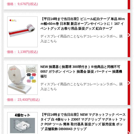
価格： 9,676円(税込)
【平日14時まで当日出荷】ビニール紅白テープ 単品 80ｍ
ｍ幅×50ｍ巻 日本製 新店オープンやイベントに！ 167 イ
ベントグッズ お祭り用品 販促グッズ 紅白テープ
ディスプレイ用品のことならデコレーションラボへ。購
入はこちら
価格： 1,138円(税込)
NEW 抽選器 ( 抽選球 300球付き ) ※他商品と同梱不可
0057 ガラポン イベント 抽選会 販促 パーティー 抽選機
福引
ディスプレイ用品のことならデコレーションラボへ。購
入はこちら
価格： 23,400円(税込)
【平日14時まで当日出荷】NEW マグネットフック ベース
タイプ 白 4個セット 23007 マグクリップ マグネット フッ
ク POP ツール 簡単 取付器具 販促グッズ 販売促進 ポッ
プ 店舗装飾 DB00043 クリップ