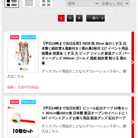
1
2
3
次へ
NEW
PICK UP
【平日14時まで当日出荷】NEW 祝 30cm 金のくす玉 日
本製 ( 紙吹雪＆風船付き ) 垂れ幕2枚付 117 イベント用品
抽選会 祝賀会 くす玉 大 ビッグ ジャンボ 販促グッズ パー
ティーグッズ 300mm ゴールド 風船 紙吹雪 割り玉 垂れ
幕
ディスプレイ用品のことならデコレーションラボへ。購
入はこちら
価格： 5,507円(税込)
NEW
PICK UP
【平日14時まで当日出荷】ビニール紅白テープ 10巻セッ
ト 80ｍｍ幅×50ｍ巻 日本製 新店オープンやイベントに！
167 イベントグッズ お祭り用品 販促グッズ 紅白テープ
ディスプレイ用品のことならデコレーションラボへ。購
入はこちら