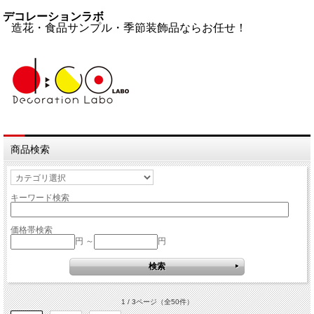
デコレーションラボ
造花・食品サンプル・季節装飾品ならお任せ！
商品検索
キーワード検索
価格帯検索
円 ～
円
1 / 3ページ
（全50件）