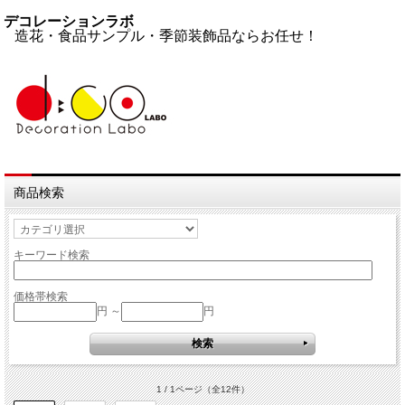
デコレーションラボ
造花・食品サンプル・季節装飾品ならお任せ！
商品検索
キーワード検索
価格帯検索
円 ～
円
1 / 1ページ
（全12件）