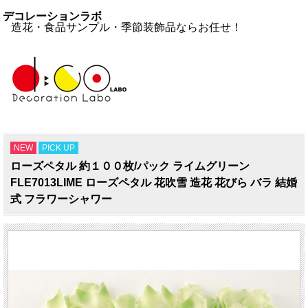
デコレーションラボ
造花・食品サンプル・季節装飾品ならお任せ！
NEW
PICK UP
ローズペタル 約１００枚/パック ライムグリーン
FLE7013LIME ローズペタル 花吹雪 造花 花びら バラ 結婚
式 フラワーシャワー